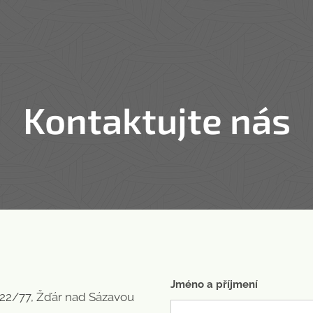
Kontaktujte nás
Jméno a příjmení
022/77, Žďár nad Sázavou