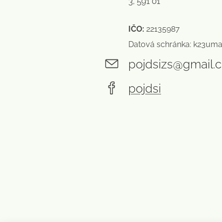
3, 591 01
IČO:
22135987
Datová schránka: k23um
pojdsizs@gmail.
pojdsi