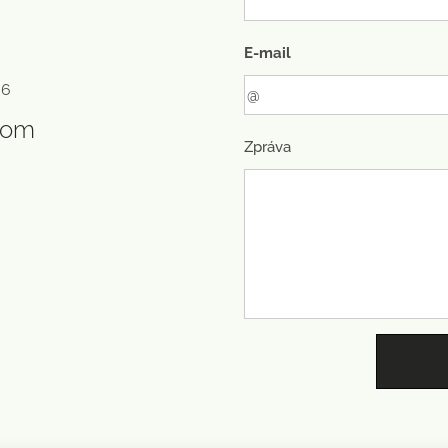
E-mail
a6
com
Zpráva